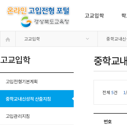
고교입학
학
고교입학
중학교내신
중학교내
고교입학
고입전형기본계획
전체
5
건
1
중학교내신성적 산출지침
고입관리지침
번호