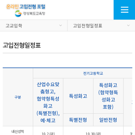
고교입학
고입전형일정표
고입전형일정표
전기고등학교
산업수요맞
특성화고
춤형고,
(협약형특
특성화고
구분
협약형특성
성화고
화고
포함)
(특별전형),
특별전형
일반전형
예·체고
내신성적
10. 2.(금)
10. 30.(금)
3학