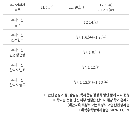
추가합격자
12. 3.(목)
12
11. 6.(금)
11. 20.(금)
등록
∼12. 4.(금)
∼1
추가모집
12. 14.(월)
공고
추가모집
’27. 1. 6.(수)∼1. 7.(목)
원서접수
추가모집
’27. 1. 8.(금)
신입생전형
추가모집
’27. 1. 12.(화)
합격자 발표
추가모집
’27. 1. 12.(화)∼1. 13.(수)
합격자 등록
※ 관련 법령 개정, 감염병, 학사운영 정상화 방안 등에 따라 전형 
※ 학교별 전형 관련 세부 일정은 반드시 해당 학교 홈페이
(대안교육 특성화고는 특성화고 일반전형과 일정
※ 대학수학능력시험일: 2026. 11. 19.(